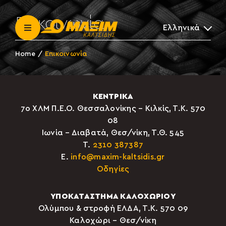
Μετάβαση
στο
Επικοινωνία
Ελληνικά
περιεχόμενο
Toggle
Navigation
Home
Επικοινωνία
Η Εταιρεία
Νέα
ΚΕΝΤΡΙΚΑ
7ο ΧΛΜ Π.Ε.Ο. Θεσσαλονίκης – Κιλκίς, Τ.Κ. 570
08
Γίνε συνεργάτης
Ιωνία – Διαβατά, Θεσ/νίκη, Τ.Θ. 545
Τ.
2310 387387
Επικοινωνία
E.
info@maxim-kaltsidis.gr
Οδηγίες
ΕΙΣΟΔΟΣ Β2Β
ΥΠΟΚΑΤΑΣΤΗΜΑ ΚΑΛΟΧΩΡΙΟΥ
Ολύμπου & στροφή ΕΛΔΑ, Τ.Κ. 570 09
Καλοχώρι – Θεσ/νίκη