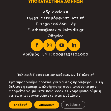
ΥΠΟΚΑΤΑΣΤΗΜΑ ΑΘΗΝΩΝ
Αδριανείου 9
14452, Μεταμόρφωση, Αττική
Τ. 2130 106.660 – 69
E.
athens@maxim-kaltsidis.gr
Οδηγίες
Αριθμός ΓΕΜΗ: 00057537104000
Πολιτική Προστασίας Δεδομένων
|
Πολιτική
πρόληψης
|
Ηλεκτρονική τιμολόγηση
Χρησιμοποιούμε cookies για να σας προσφέρουμε τη
Συμμόρφωση κατά της δωροδοκίας και της
βέλτιστη εμπειρία πλοήγησης στον ιστότοπό μας.
διαφθοράς
Μπορείτε να μάθετε ποια cookies χρησιμοποιούμε ή
να τα απενεργοποιήσετε στις
ρυθμίσεις
.
Powered by
© 2024 ΜΑΞΙΜ ΚΑΛΤΣΙΔΗΣ Α.Ε. All
Αποδοχή
Απόρριψη
Ρυθμίσεις
Rights Reserved